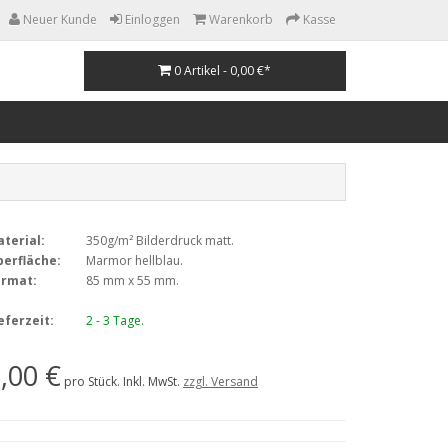
Neuer Kunde
Einloggen
Warenkorb
Kasse
0 Artikel - 0,00 €*
terial:
350g/m² Bilderdruck matt.
erfläche:
Marmor hellblau.
ormat:
85 mm x 55 mm.
eferzeit:
2 - 3 Tage.
,00 €
pro Stück. Inkl. MwSt.
zzgl. Versand