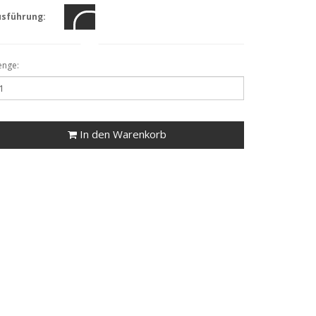
usführung:
nge:
In den Warenkorb