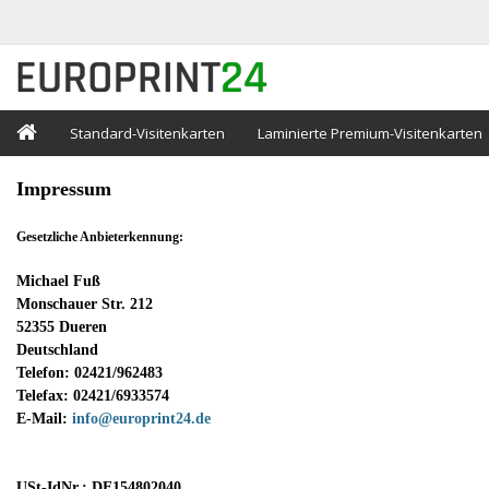
Standard-Visitenkarten
Laminierte Premium-Visitenkarten
Impressum
Gesetzliche Anbieterkennung:
Michael Fuß
Monschauer Str. 212
52355 Dueren
Deutschland
Telefon: 02421/962483
Telefax: 02421/6933574
E-Mail:
info@europrint24.de
USt-IdNr.: DE154802040